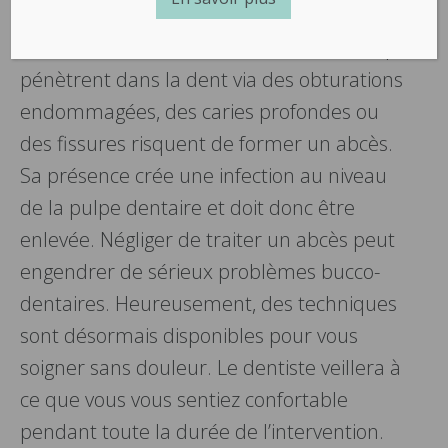
Nous joindre
les vaisseaux sanguins et les nerfs, servant
à la croissance de la dent. Les bactéries qui
pénètrent dans la dent via des obturations
endommagées, des caries profondes ou
des fissures risquent de former un abcès.
Sa présence crée une infection au niveau
de la pulpe dentaire et doit donc être
enlevée. Négliger de traiter un abcès peut
engendrer de sérieux problèmes bucco-
dentaires. Heureusement, des techniques
sont désormais disponibles pour vous
soigner sans douleur. Le dentiste veillera à
ce que vous vous sentiez confortable
pendant toute la durée de l’intervention.