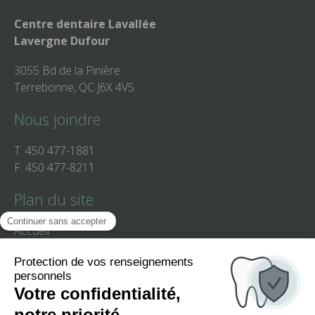
Centre dentaire Lavallée
Lavergne Dufour
3055 Bd de la Pinière
Terrebonne, QC J6X 4V5
Nous joindre
T.
450 477-1881
F.
450 477-8211
Plan du site
Accueil
Équipe
Clinique
Services
Patients