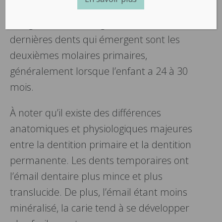
Nous joindre
inférieures sont les premières à émerger
des gencives, vers l’âge de 6 ou 7 mois. Les
dernières dents qui émergent sont les
deuxièmes molaires primaires,
généralement lorsque l’enfant a 24 à 30
mois.
À noter qu’il existe des différences
anatomiques et physiologiques majeures
entre la dentition primaire et la dentition
permanente. Les dents temporaires ont
l’émail dentaire plus mince et plus
translucide. De plus, l’émail étant moins
minéralisé, la carie tend à se développer