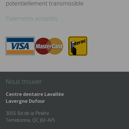
potentiellement transmissible.
Paiements acceptés
Nous trouver
Centre dentaire Lavallée
Lavergne Dufour
3055 Bd de la Pinière
Terrebonne, QC J6X 4V5