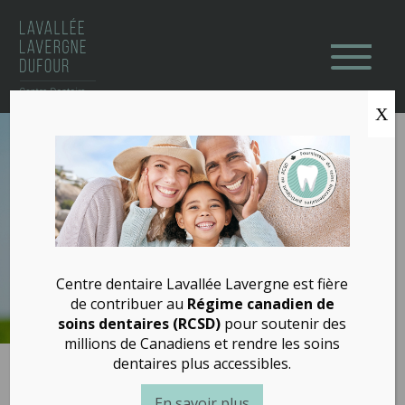
Aller
au
contenu
X
Accueil
Équipe
Clinique
Services
Centre dentaire Lavallée Lavergne est fière
de contribuer au
Régime canadien de
Patients
soins dentaires (RCSD)
pour soutenir des
millions de Canadiens et rendre les soins
Enfants
dentaires plus accessibles.
En savoir plus