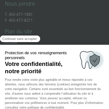
Nous joindre
T.
450 477-1881
F.
450 477-8211
Plan du site
Accueil
Équipe
Clinique
Services
Patients
Enfants
Nous joindre